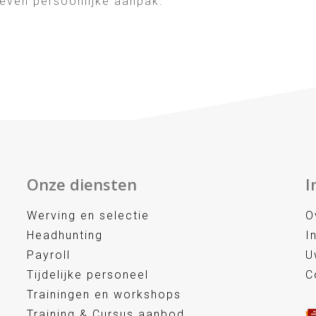
even persoonlijke aanpak.
Onze diensten
I
Werving en selectie
O
Headhunting
I
Payroll
U
Tijdelijke personeel
C
Trainingen en workshops
Training & Cursus aanbod