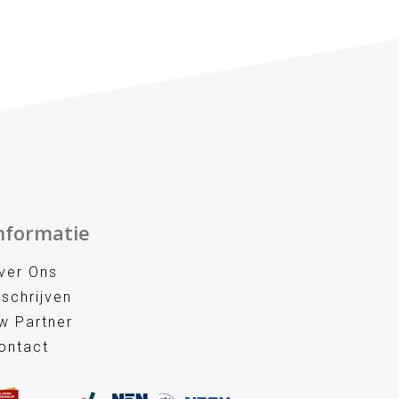
nformatie
ver Ons
nschrijven
w Partner
ontact