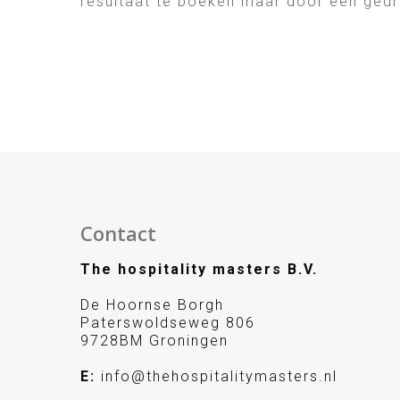
resultaat te boeken maar door een gedr
Contact
The hospitality masters B.V.
De Hoornse Borgh
Paterswoldseweg 806
9728BM Groningen
E:
info@thehospitalitymasters.nl