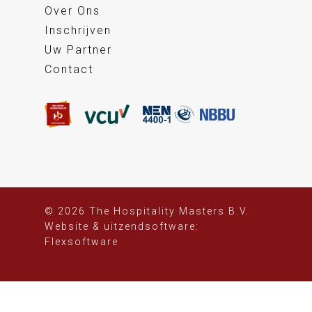
Over Ons
Inschrijven
Uw Partner
Contact
© 2026 The Hospitality Masters B.V.
Website
&
uitzendsoftware:
Flexsoftware