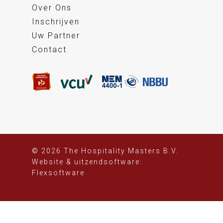
Over Ons
Inschrijven
Uw Partner
Contact
© 2026 The Hospitality Masters B.V.
Website
&
uitzendsoftware:
Flexsoftware